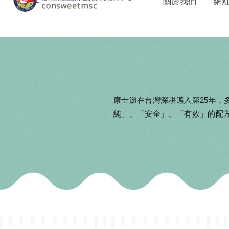
關於我們
網
康士濰在台灣深耕邁入第25年
純」、「安全」、「有效」的配