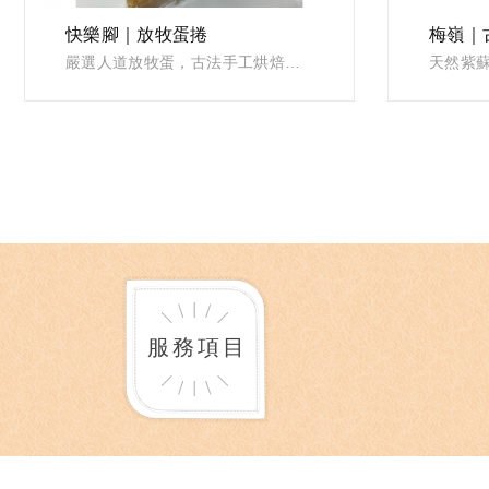
快樂腳｜放牧蛋捲
VIEW
嚴選人道放牧蛋，古法手工烘焙，蛋香濃郁層次香酥無添加。
服務項目