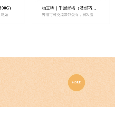
00G)
物豆嘴｜千層蛋捲（濃郁巧克力）
VIEW
極致爽脆、酸甜開胃，重現宛如戀意般的清爽口感。
苦甜可可交織濃郁蛋香，層次豐富香酥順口
MORE