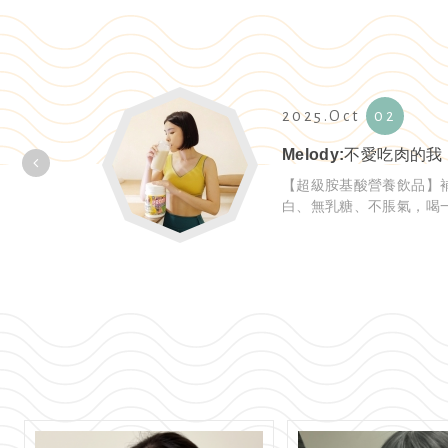
2025.Oct
02
fanr.79：不用再每天吃雞胸肉、吃蛋補充，簡單沖泡一杯即可快速補充蛋白質 !
為女性設計
【超級胺基酸營養飲品】
白、無乳糖、不脹氣，喝
天安心守護健康。