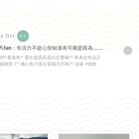
25.Oct
02
Lin凡fan：生活力不從心你知道有可能是因為…缺乏營養素嗎？
們!!看過來!! 還在疑惑高蛋白怎麼喝?! 專為女性設計
擔心每日蛋白質補充不夠?! 這罐 #強效胺
飲品 絕對是首選!