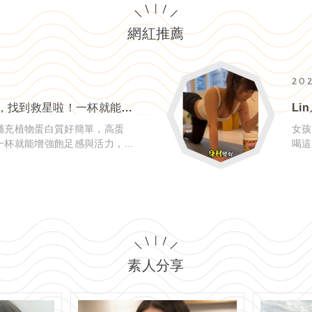
網紅推薦
20
Melody:不愛吃肉的我，找到救星啦！一杯就能補滿滿營養
補充植物蛋白質好簡單，高蛋
女孩
一杯就能增強飽足感與活力，天
喝這罐就對了! 
基酸
素人分享