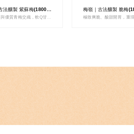
梅嶺｜古法釀製 紫蘇梅(1800G)
梅嶺｜古法釀製 脆梅(18
VIEW
VIEW
天然紫蘇與優質青梅交織，軟Q甘醇、古法醃製的懷舊好滋味。