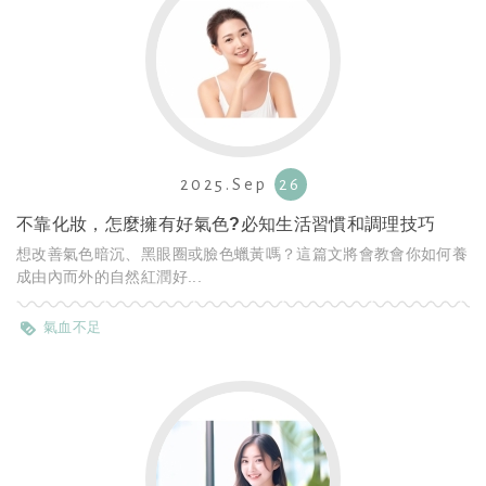
2025.Sep
26
不靠化妝，怎麼擁有好氣色?必知生活習慣和調理技巧
想改善氣色暗沉、黑眼圈或臉色蠟黃嗎？這篇文將會教會你如何養
成由內而外的自然紅潤好...
氣血不足