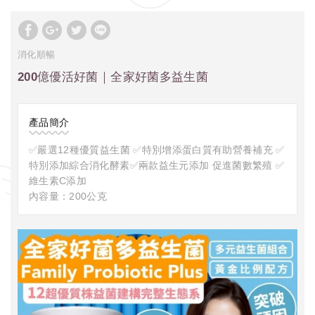
消化順暢
200億優活好菌｜全家好菌多益生菌
產品簡介
✅嚴選12種優質益生菌 ✅特別增添蛋白質有助營養補充 ✅
特別添加綜合消化酵素✅兩款益生元添加 促進菌數繁殖 ✅
維生素C添加
內容量：200公克