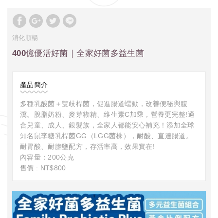
消化順暢
400億優活好菌｜全家好菌多益生菌
產品簡介
多種乳酸菌＋雙歧桿菌，促進腸道蠕動，改善便秘與腹
瀉。脫脂奶粉、麥芽糊精、維生素C加乘，營養更完整!適
合兒童、成人、銀髮族，全家人都能安心補充！添加全球
知名鼠李糖乳桿菌GG（LGG菌株），耐酸、直達腸道。
耐胃酸、耐膽鹽配方，存活率高，效果實在!
內容量：200公克
售價 : NT$800